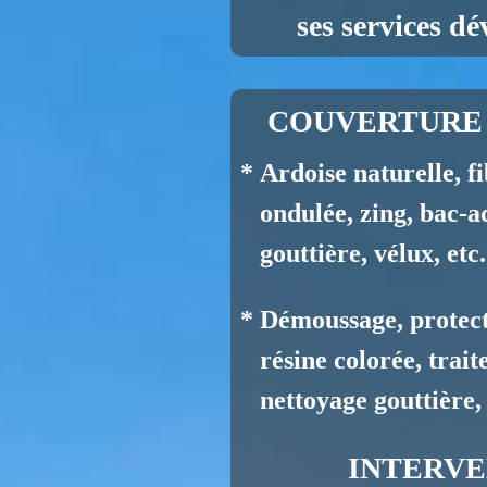
ses services dé
COUVERTURE 
* Ardoise naturelle, fi
ondulée, zing, ba
gouttière, v
élux, etc.
* Démoussage, protect
résine colorée, trait
nettoyage gouttière, 
INTERVE