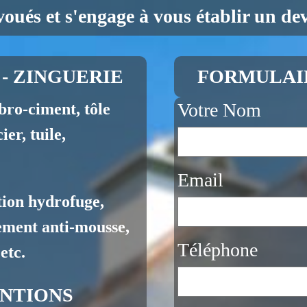
voués et s'engage à vous établir un devi
- ZINGUERIE
FORMULAI
Votre Nom
bro-ciment, tôle
c-acier, tuile,
Email
ion hydrofuge,
ement anti-mousse,
Téléphone
etc.
NTIONS