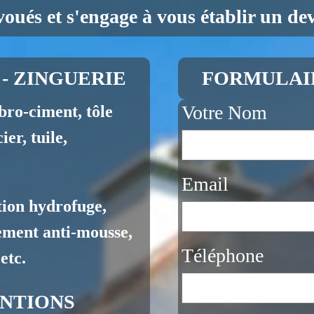
voués et s'engage à vous établir un devi
- ZINGUERIE
FORMULAI
Votre Nom
bro-ciment, tôle
c-acier, tuile,
Email
ion hydrofuge,
ement anti-mousse,
Téléphone
etc.
NTIONS