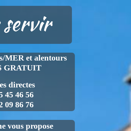
 servir
/MER et alentours
S GRATUIT
es directes
5 45 46 56
2 09 86 76
ine vous propose