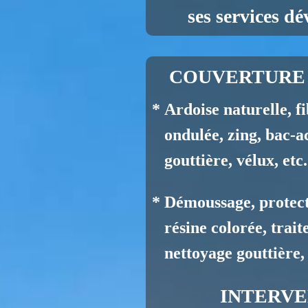
ses services dé
COUVERTURE 
* Ardoise naturelle, fi
ondulée, zing, ba
gouttière, v
élux, etc.
* Démoussage, protect
résine colorée, trait
nettoyage gouttière, 
INTERVE