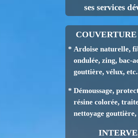
ses services dé
COUVERTURE 
* Ardoise naturelle, fi
ondulée, zing, ba
gouttière, v
élux, etc.
* Démoussage, protect
résine colorée, trait
nettoyage gouttière, 
INTERVE