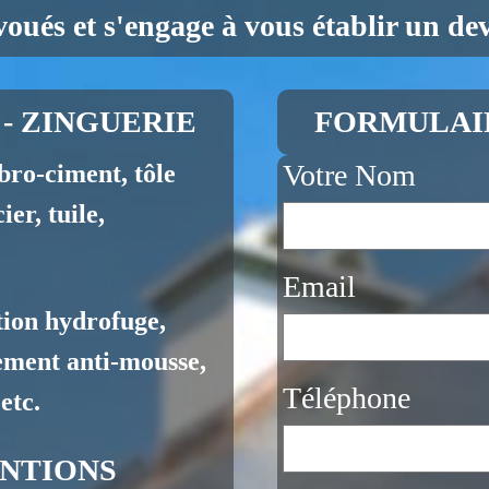
voués et s'engage à vous établir un devi
- ZINGUERIE
FORMULAI
Votre Nom
bro-ciment, tôle
c-acier, tuile,
Email
ion hydrofuge,
ement anti-mousse,
Téléphone
etc.
NTIONS